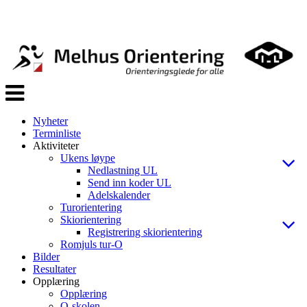
Veksle
navigasjon
Nyheter
Terminliste
Aktiviteter
Ukens løype
Nedlastning UL
Send inn koder UL
Adelskalender
Turorientering
Skiorientering
Registrering skiorientering
Romjuls tur-O
Bilder
Resultater
Opplæring
Opplæring
O-skolen